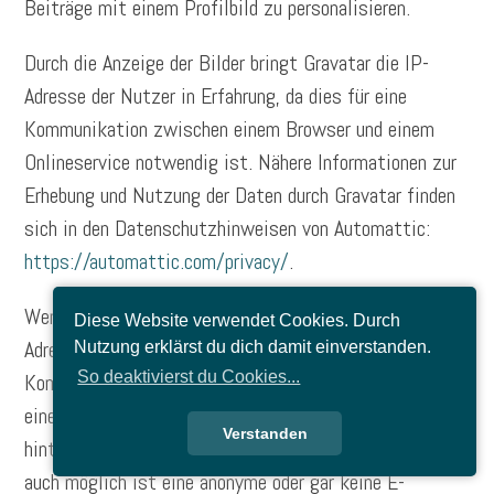
Beiträge mit einem Profilbild zu personalisieren.
Durch die Anzeige der Bilder bringt Gravatar die IP-
Adresse der Nutzer in Erfahrung, da dies für eine
Kommunikation zwischen einem Browser und einem
Onlineservice notwendig ist. Nähere Informationen zur
Erhebung und Nutzung der Daten durch Gravatar finden
sich in den Datenschutzhinweisen von Automattic:
https://automattic.com/privacy/
.
Wenn Nutzer nicht möchten, dass ein mit Ihrer E-Mail-
Diese Website verwendet Cookies. Durch
Adresse bei Gravatar verknüpftes Benutzerbild in den
Nutzung erklärst du dich damit einverstanden.
So deaktivierst du Cookies...
Kommentaren erscheint, sollten Sie zum Kommentieren
eine E-Mail-Adresse nutzen, welche nicht bei Gravatar
Verstanden
hinterlegt ist. Wir weisen ferner darauf hin, dass es
auch möglich ist eine anonyme oder gar keine E-