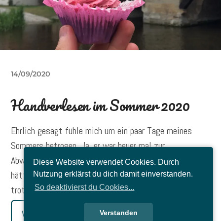
14/09/2020
Handverlesen im Sommer 2020
Ehrlich gesagt fühle mich um ein paar Tage meines
Sommers betrogen. Ja, er war heuer mal zur
Abwechslung nicht unnötig heiß, aber bis Ende August
Diese Website verwendet Cookies. Durch
hätte er ruhig noch andauern dürfen. Schön war er
Nutzung erklärst du dich damit einverstanden.
So deaktivierst du Cookies...
trotzdem.
Verstanden
Weiterlesen