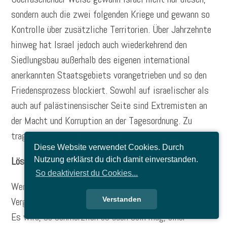
sondern auch die zwei folgenden Kriege und gewann so
Kontrolle über zusätzliche Territorien. Über Jahrzehnte
hinweg hat Israel jedoch auch wiederkehrend den
Siedlungsbau außerhalb des eigenen international
anerkannten Staatsgebiets vorangetrieben und so den
Friedensprozess blockiert. Sowohl auf israelischer als
auch auf palästinensischer Seite sind Extremisten an
der Macht und Korruption an der Tagesordnung. Zu
tragen hat dieses Leid in beiden Fällen die Bevölkerung.
Diese Website verwendet Cookies. Durch
Lösungsansätze
Nutzung erklärst du dich damit einverstanden.
So deaktivierst du Cookies...
Wenn man nun immer wieder auf den Fehlern der
Vergangenheit herumreitet, wird es keine Lösung geben.
Verstanden
Es wird, so schmerzlich es auch sein mag, einer