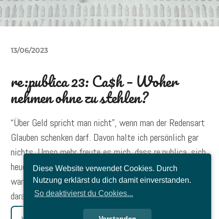
13/06/2023
re:publica 23: Ca$h – Woher
nehmen ohne zu stehlen?
“Über Geld spricht man nicht”, wenn man der Redensart
Glauben schenken darf. Davon halte ich persönlich gar
nichts. Umso mehr freute es mich, dass re:publica, sich
heuer diesem sensiblen Thema annahm. Wortwörtlich
Diese Website verwendet Cookies. Durch
war ich nicht nur dabei, sondern mittendrin. Was ich
Nutzung erklärst du dich damit einverstanden.
So deaktivierst du Cookies...
daraus mitgenommen habe, liest du hier.
Verstanden