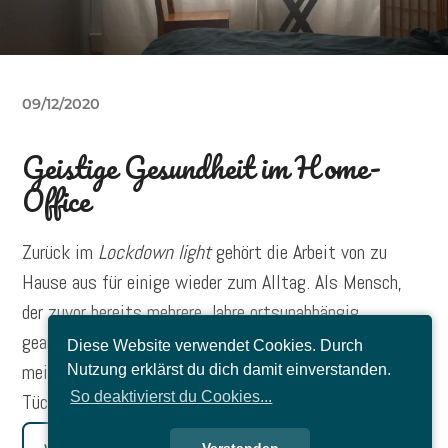
09/12/2020
Geistige Gesundheit im Home-
Office
Zurück im
Lockdown light
gehört die Arbeit von zu
Hause aus für einige wieder zum Alltag. Als Mensch,
der zuvor bereits mehrere Jahre ortsunabhängig
gearbeitet hat, sei dies kein Problem, möchte man
Diese Website verwendet Cookies. Durch
meinen. Doch das traute Heim birgt dann doch einige
Nutzung erklärst du dich damit einverstanden.
So deaktivierst du Cookies...
Tücken gegenüber allen anderen Orten.