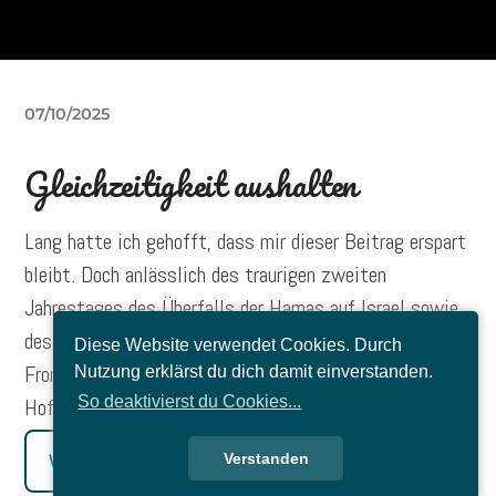
07/10/2025
Gleichzeitigkeit aushalten
Lang hatte ich gehofft, dass mir dieser Beitrag erspart
bleibt. Doch anlässlich des traurigen zweiten
Jahrestages des Überfalls der Hamas auf Israel sowie
des daraus resultierenden Gaza-Krieges scheinen die
Diese Website verwendet Cookies. Durch
Fronten verhärteter denn je – auch wenn gerade ein
Nutzung erklärst du dich damit einverstanden.
So deaktivierst du Cookies...
Hoffnungsschimmer möglich scheint.
Verstanden
Weiterlesen