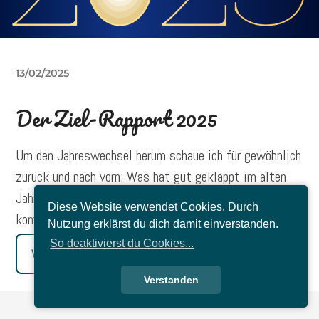
13/02/2025
Der Ziel-Rapport 2025
Um den Jahreswechsel herum schaue ich für gewöhnlich
zurück und nach vorn: Was hat gut geklappt im alten
Jahr? Was möchte ich im neuen Jahr erreichen? Hier
Diese Website verwendet Cookies. Durch
kommt mein Ergebnis und der neue Ausblick.
Nutzung erklärst du dich damit einverstanden.
So deaktivierst du Cookies...
Weiterlesen
Verstanden