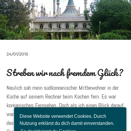
24/01/2015
Streben wir nach fremdem Glück?
Neulich sah mein südkoreanischer Mitbewohner in der
Küche auf seinem Rechner beim Kochen fern. Es war
koreanisches Fernsehen. Doch als ich einen Blick darauf
warf, sprang mit sofort eine Frage in den Kopf: Könnte
Diese Website verwendet Cookies. Durch
das nicht auch ein Fernsehprogramm in den USA, in
Nutzung erklärst du dich damit einverstanden.