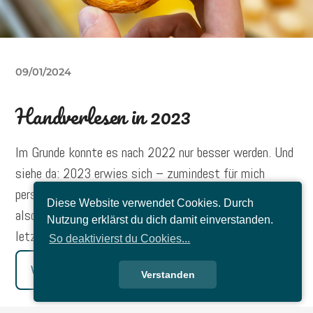
09/01/2024
Handverlesen in 2023
Im Grunde konnte es nach 2022 nur besser werden. Und
siehe da: 2023 erwies sich – zumindest für mich
persönlich – als hervorragendes Jahr. Hier kommen sie
Diese Website verwendet Cookies. Durch
also: Meine emotionalen Höhe- und Tiefpunkte des
Nutzung erklärst du dich damit einverstanden.
letzten Jahres!
So deaktivierst du Cookies...
Weiterlesen
Verstanden