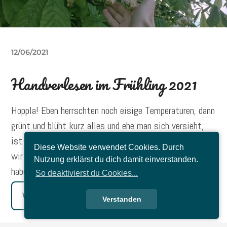
12/06/2021
Handverlesen im Frühling 2021
Hoppla! Eben herrschten noch eisige Temperaturen, dann
grünt und blüht kurz alles und ehe man sich versieht,
ist der Frühling auch schon wieder vorbei. Dabei hatten
Diese Website verwendet Cookies. Durch
wir endlich mal wieder einen richtigen Frühling und das
Nutzung erklärst du dich damit einverstanden.
habe ich genossen. Hier sind meine Höhepunkte.
So deaktivierst du Cookies...
Weiterlesen
Verstanden