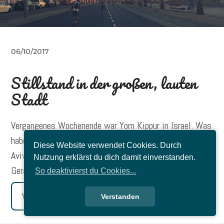
06/10/2017
Stillstand in der großen, lauten
Stadt
Vergangenes Wochenende war Yom Kippur in Israel. Was
habe ich diesen Tag genossen! Denn besonders in Tel
Diese Website verwendet Cookies. Durch
Aviv gerate ich schnell an meine Grenzen der
Nutzung erklärst du dich damit einverstanden.
Geräuschtoleranz.
So deaktivierst du Cookies...
Weiterlesen
Verstanden