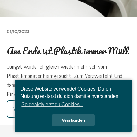
01/10/2023
Am Ende ist Plastik immer Müll
Jüngst wurde ich gleich wieder mehrfach vom
Plastikmonster heimgesucht. Zum Verzweifeln! Und
dabei rede ich noch nicht mal vom herkömmlichen
Diese Website verwendet Cookies. Durch
Einwegplastikmüll…
Nutzung erklärst du dich damit einverstanden.
So deaktivierst du Cookies...
Weiterlesen
Verstanden