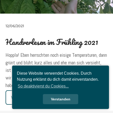
12/06/2021
Handverlesen im Frühling 2021
Hoppla! Eben herrschten noch eisige Temperaturen, dann
grünt und blüht kurz alles und ehe man sich versieht,
ist der Frühling auch schon wieder vorbei. Dabei hatten
Diese Website verwendet Cookies. Durch
wir endlich mal wieder einen richtigen Frühling und das
Nutzung erklärst du dich damit einverstanden.
habe ich genossen. Hier sind meine Höhepunkte.
So deaktivierst du Cookies...
Weiterlesen
Verstanden