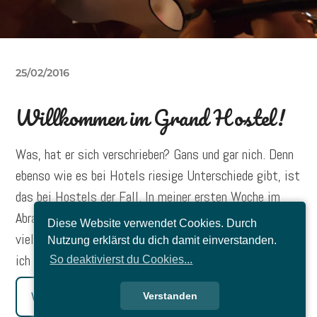
25/02/2016
Willkommen im Grand Hostel!
Was, hat er sich verschrieben? Gans und gar nich. Denn
ebenso wie es bei Hotels riesige Unterschiede gibt, ist
das bei Hostels der Fall. In meiner ersten Woche im
Abrahams habe ich sehr gut in die Abläufe eingelebt. So
Diese Website verwendet Cookies. Durch
viel vorab: Es gibt volles Programm und darauf möchte
Nutzung erklärst du dich damit einverstanden.
ich heute mal eingehen.
So deaktivierst du Cookies...
Weiterlesen
Verstanden