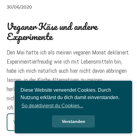
30/06/2020
Veganer Käse und andere
Experimente
Den Mai hatte ich als meinen veganen Monat deklariert.
Experimentierfreudig wie ich mit Lebensmitteln bin,
habe ich mich natürlich auch hier nicht davon abbringen
lassen, in der Küche Alternativen zu meinen
herkömmlichen Zutaten zu probieren. Dass bei Weitem
Diese Website verwendet Cookies. Durch
nicht alle Versuche von Erfolg gekrönt waren, brauche
Nutzung erklärst du dich damit einverstanden.
So deaktivierst du Cookies...
ich wohl kaum zu verschweigen. Doch lies selbst.
Weiterlesen
Verstanden