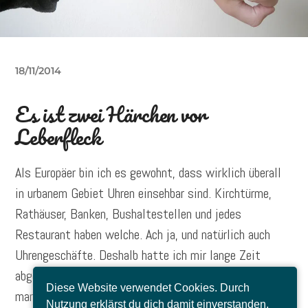
18/11/2014
Es ist zwei Härchen vor
Leberfleck
Als Europäer bin ich es gewohnt, dass wirklich überall
in urbanem Gebiet Uhren einsehbar sind. Kirchtürme,
Rathäuser, Banken, Bushaltestellen und jedes
Restaurant haben welche. Ach ja, und natürlich auch
Uhrengeschäfte. Deshalb hatte ich mir lange Zeit
abgewöhnt, überhaupt eine Uhr bei mir zu haben, denn
Diese Website verwendet Cookies. Durch
man hat für gewöhnlich ja eh auch noch sein Handy
Nutzung erklärst du dich damit einverstanden.