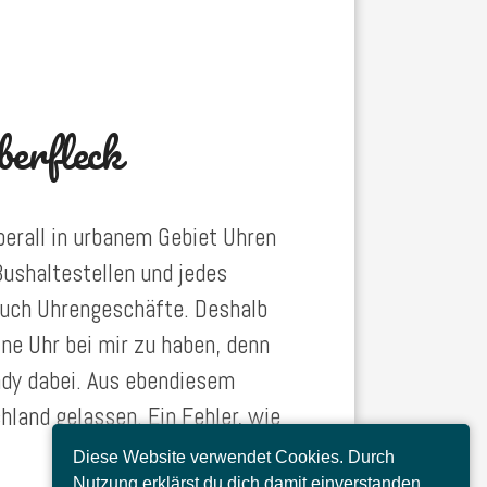
berfleck
berall in urbanem Gebiet Uhren
Bushaltestellen und jedes
 auch Uhrengeschäfte. Deshalb
ine Uhr bei mir zu haben, denn
ndy dabei. Aus ebendiesem
land gelassen. Ein Fehler, wie
Diese Website verwendet Cookies. Durch
Nutzung erklärst du dich damit einverstanden.