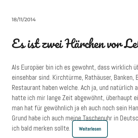
18/11/2014
Es ist zwei Härchen vor Le
Als Europäer bin ich es gewohnt, dass wirklich ü
einsehbar sind. Kirchtürme, Rathäuser, Banken, 
Restaurant haben welche. Ach ja, und natürlich
hatte ich mir lange Zeit abgewöhnt, überhaupt e
man hat für gewöhnlich ja eh auch noch sein Ha
Grund habe ich auch meine Taschenuhr in Deutsch
ich bald merken sollte.
Weiterlesen