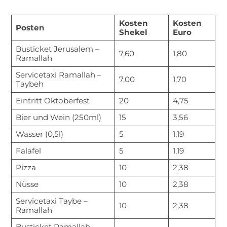
Kosten
Kosten
Posten
Shekel
Euro
Busticket Jerusalem –
7,60
1,80
Ramallah
Servicetaxi Ramallah –
7,00
1,70
Taybeh
Eintritt Oktoberfest
20
4,75
Bier und Wein (250ml)
15
3,56
Wasser (0,5l)
5
1,19
Falafel
5
1,19
Pizza
10
2,38
Nüsse
10
2,38
Servicetaxi Taybe –
10
2,38
Ramallah
Busticket Ramallah –