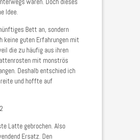
unterwegs waren. Doch dieses
e Idee.
nünftiges Bett an, sondern
ch keine guten Erfahrungen mit
il die zu häufig aus ihren
attenrosten mit monströs
angen. Deshalb entschied ich
reite und hoffte auf
 2
te Latte gebrochen. Also
wendend Ersatz. Den