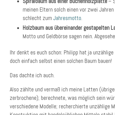
Spiralbaum aus einer Buchenholzplatte
– S
meinen Eltern solch einen vor zwei Jahren
schlecht zum
Jahresmotto
.
Holzbaum aus übereinander gestapelten L
Motto und Geldbörse sagen nein. Abgeseh
Ihr denkt es euch schon: Philipp hat ja unzählige
doch einfach selbst einen solchen Baum bauen!
Das dachte ich auch.
Also zählte und vermaß ich meine Latten (übrig
zerbrochene); berechnete, was möglich sein wür
verschiedene Modelle; recherchierte unzählige M
Konstruktion mit handelsüblichen Mitteln stabil 