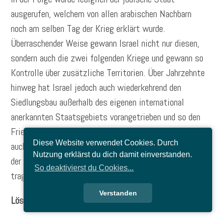
ausgerufen, welchem von allen arabischen Nachbarn
noch am selben Tag der Krieg erklärt wurde.
Überraschender Weise gewann Israel nicht nur diesen,
sondern auch die zwei folgenden Kriege und gewann so
Kontrolle über zusätzliche Territorien. Über Jahrzehnte
hinweg hat Israel jedoch auch wiederkehrend den
Siedlungsbau außerhalb des eigenen international
anerkannten Staatsgebiets vorangetrieben und so den
Friedensprozess blockiert. Sowohl auf israelischer als
Diese Website verwendet Cookies. Durch
auch auf palästinensischer Seite sind Extremisten an
Nutzung erklärst du dich damit einverstanden.
der Macht und Korruption an der Tagesordnung. Zu
So deaktivierst du Cookies...
tragen hat dieses Leid in beiden Fällen die Bevölkerung.
Verstanden
Lösungsansätze