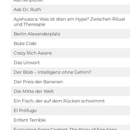
Ask Dr. Ruth
Ayahuasca: Was ist dran am Hype? Zwischen Ritual
und Thereapie
Berlin Alexanderplatz
Boże Ciało
Crazy Rich Asians
Das Unwort
Der Blob – Intelligenz ohne Gehirn?
Der Preis der Bananen
Die Mitte der Welt
Ein Fisch, der auf dem Rücken schwimmt
El Prófugo
Enfant Terrible
Eurovision Song Contest: The Story of Fire Saga