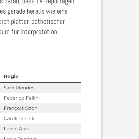
es daran, dass TV-Reportagen
les gerade heraus wie eine
ich platter, pathetischer
raum für Interpretation.
Regie
Sam Mendes
Federico Fellini
François Ozon
Caroline Link
Levan Akin
Lotte Reiniger