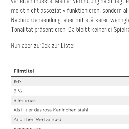
verleiten müsste. Meiner Vermutung nach liegt 
meist nicht assoziativ funktionieren, sondern al
Nachrichtensendung, aber mit stärkerer, wenngle
Tonalität präsentieren. Da bleibt keinerlei Spiel
Nun aber zurück zur Liste:
Filmtitel
1917
8 ½
8 femmes
Als Hitler das rosa Kaninchen stahl
And Then We Danced
Aschenputtel