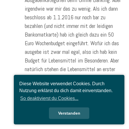
irgendwie war mir das zu wenig. Als ich dann
beschloss ab 1.1.2016 nur noch bar zu
bezahlen (und nicht immer mit der leidigen
Bankomatkarte) hab ich gleich dazu ein 50
Euro Wochenbudget eingeführt. Wofür ich das
ausgebe ist zwar mal egal, also ich hab kein
Budget für Lebensmittel im Besonderen. Aber
natürlich stehen die Lebensmittel an erster
Stelle und alles andere kommt danach. Wenn
Diese Website verwendet Cookies. Durch
am Ende der Woche also noch was übrig ist,
Nutzung erklärst du dich damit einverstanden.
“darf” ich mir auch hin und wieder was leisten,
So deaktivierst du Cookies...
oder lege den Rest einfach in eine Box und
spare auf etwas “größeres” (wie z.B. ein paar
Verstanden
Meter Stoff oder eine Bestellung an Wolle).