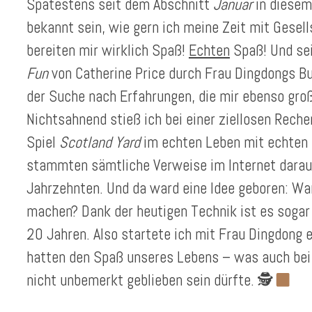
Spätestens seit dem Abschnitt
Januar
in diesem
bekannt sein, wie gern ich meine Zeit mit Gesell
bereiten mir wirklich Spaß!
Echten
Spaß! Und sei
Fun
von Catherine Price durch Frau Dingdongs Bu
der Suche nach Erfahrungen, die mir ebenso gro
Nichtsahnend stieß ich bei einer ziellosen Reche
Spiel
Scotland Yard
im echten Leben mit echten Ö
stammten sämtliche Verweise im Internet darau
Jahrzehnten. Und da ward eine Idee geboren: Wa
machen? Dank der heutigen Technik ist es sogar 
20 Jahren. Also startete ich mit Frau Dingdong 
hatten den Spaß unseres Lebens – was auch bei
nicht unbemerkt geblieben sein dürfte. 🕵